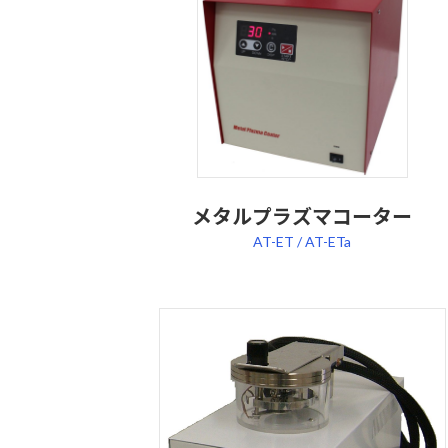
リ
ン
ク
メタルプラズマコーター
AT-ET / AT-ETa
カ
ラ
ム
リ
ン
ク