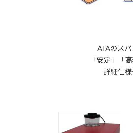
ATAのス
「安定」「高
詳細仕様
カ
ラ
ム