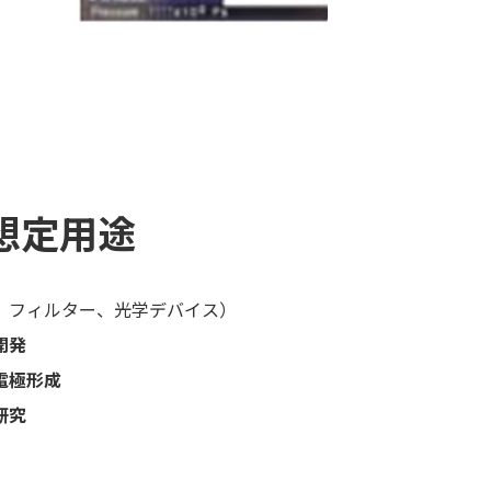
想定用途
、フィルター、光学デバイス）
開発
電極形成
研究