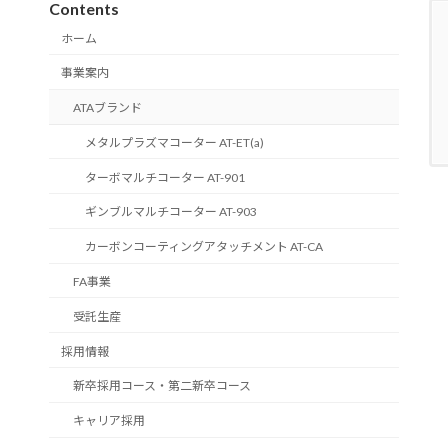
Contents
ホーム
事業案内
ATAブランド
メタルプラズマコーター AT-ET(a)
ターボマルチコーター AT-901
ギンブルマルチコーター AT-903
カーボンコーティングアタッチメント AT-CA
FA事業
受託生産
採用情報
新卒採用コース・第二新卒コース
キャリア採用