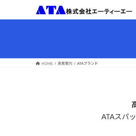
コ
ナ
ン
ビ
テ
ゲ
ン
ー
ツ
シ
へ
ョ
ス
ン
キ
に
ッ
移
HOME
事業案内
ATAブランド
プ
動
ATAスパ